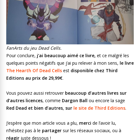
FanArts du jeu Dead Cells.
Pour conclure,
j’ai beaucoup aimé ce livre,
et ce malgré les
quelques points négatifs que j’ai pu relever à mon sens,
le livre
The Hearth Of Dead Cells
est
disponible chez Third
Editions au prix de 29,99€
.
Vous pouvez aussi retrouver
beaucoup d’autres livres sur
d’autres licences
, comme
Dargon Ball
ou encore la sage
Red Dead
et bien d’autres
,
sur
le site de Third Editions
.
J’espère que mon article vous a plu,
merci
de l’avoir lu,
n’hésitez pas à le
partager
sur les réseaux sociaux, ou à
réagir
juste dessous !