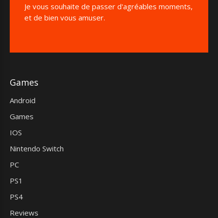
Je vous souhaite de passer d'agréables moments,
et de bien vous amuser.
Games
Android
Games
IOS
Nintendo Switch
PC
PS1
PS4
Reviews