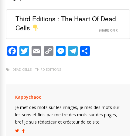
Third Editions : The Heart Of Dead
Cells
SHARE ON X
F
T
E
C
M
T
P
ac
w
m
o
e
el
ar
e
itt
ai
p
ss
e
ta
DEAD CELLS
THIRD EDITIONS
b
er
l
y
e
gr
g
o
Li
n
a
er
o
n
g
m
Kappychaoc
k
k
er
Je met des mots sur les images, je met des mots sur
les sons et finis par mettre des mots sur des pages,
bref je suis rédacteur et créateur de ce site.