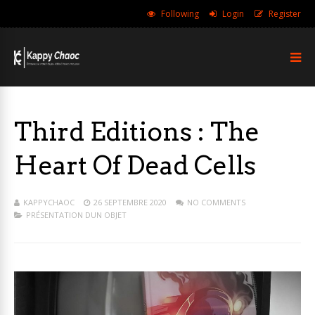
Following
Login
Register
Third Editions : The
Heart Of Dead Cells
KAPPYCHAOC
26 SEPTEMBRE 2020
NO COMMENTS
PRÉSENTATION DUN OBJET