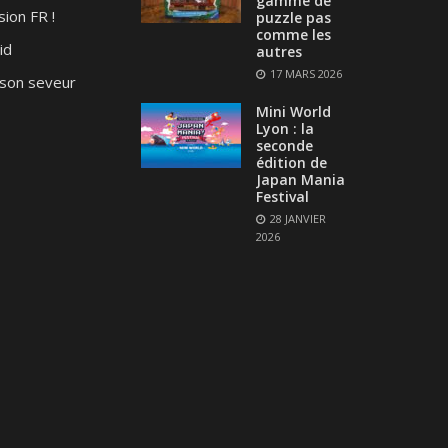
gamme de
ion FR !
puzzle pas
comme les
id
autres
17 MARS 2026
son seveur
Mini World
Lyon : la
seconde
édition de
Japan Mania
Festival
28 JANVIER
2026