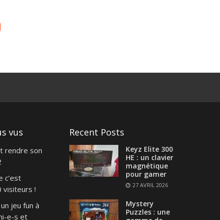
us vus
Recent Posts
Keyz Elite 300
t rendre son
HE : un clavier
2
magnétique
pour gamer
e c’est
27 AVRIL 2026
visiteurs !
Mystery
un jeu fun à
Puzzles : une
i-e-s et