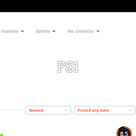
Features
Games
Me contacter
PS1
8.5