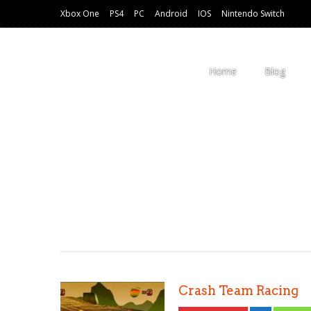
Xbox One
PS4
PC
Android
IOS
Nintendo Switch
Home
Blog
Crash Team Racing