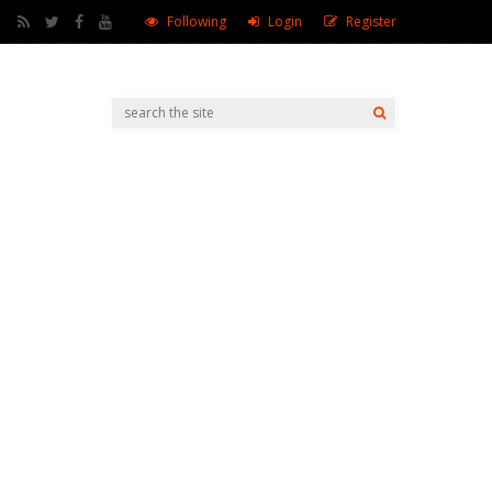
Following
Login
Register