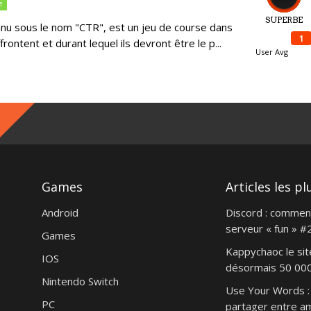
e
SUPERBE
nu sous le nom "CTR", est un jeu de course dans
1
frontent et durant lequel ils devront être le p...
User Avg
Games
Articles les pl
Android
Discord : commen
serveur « fun » #
Games
Kappychaoc le sit
IOS
désormais 50 000 
Nintendo Switch
Use Your Words : 
PC
partager entre am