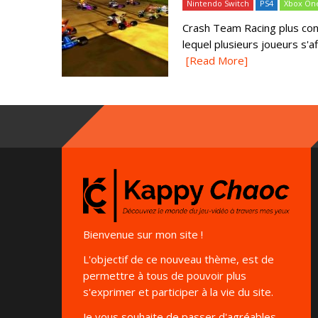
Nintendo Switch
PS4
Xbox On
Crash Team Racing plus con
lequel plusieurs joueurs s'af
[Read More]
Bienvenue sur mon site !
L'objectif de ce nouveau thème, est de
permettre à tous de pouvoir plus
s'exprimer et participer à la vie du site.
Je vous souhaite de passer d'agréables