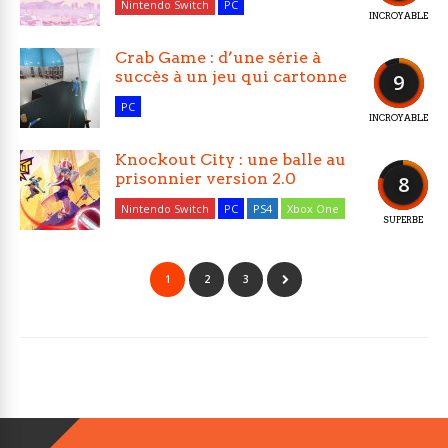
Nintendo Switch
PC
INCROYABLE
Crab Game : d’une série à
succès à un jeu qui cartonne
9
PC
INCROYABLE
Knockout City : une balle au
prisonnier version 2.0
8
Nintendo Switch
PC
PS4
Xbox One
SUPERBE
1
2
3