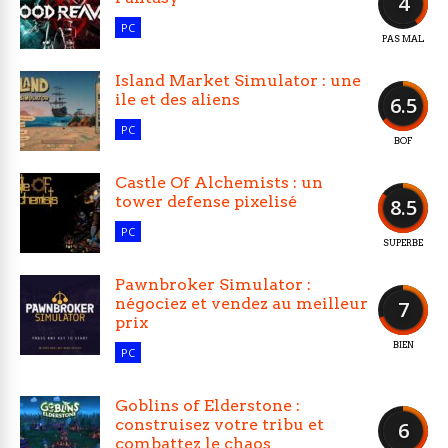
4
PC
PAS MAL
Island Market Simulator : une
ile et des aliens
6.5
PC
BOF
Castle Of Alchemists : un
tower defense pixelisé
8.5
PC
SUPERBE
Pawnbroker Simulator :
négociez et vendez au meilleur
7
prix
BIEN
PC
Goblins of Elderstone :
construisez votre tribu et
6
combattez le chaos