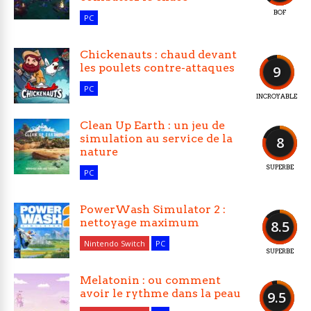
BOF
PC
Chickenauts : chaud devant
les poulets contre-attaques
9
PC
INCROYABLE
Clean Up Earth : un jeu de
simulation au service de la
8
nature
SUPERBE
PC
PowerWash Simulator 2 :
nettoyage maximum
8.5
Nintendo Switch
PC
SUPERBE
Melatonin : ou comment
avoir le rythme dans la peau
9.5