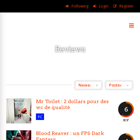
Following
Login
Register
Reviews
Mr Toilet : 2 dollars pour des
wc de qualité
6
PC
BOF
Blood Reaver : un FPS Dark
Fantasy