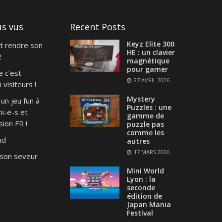
us vus
Recent Posts
Keyz Elite 300
t rendre son
HE : un clavier
2
magnétique
pour gamer
e c’est
27 AVRIL 2026
visiteurs !
Mystery
un jeu fun à
Puzzles : une
i-e-s et
gamme de
ion FR !
puzzle pas
comme les
id
autres
17 MARS 2026
son seveur
Mini World
Lyon : la
seconde
édition de
Japan Mania
Festival