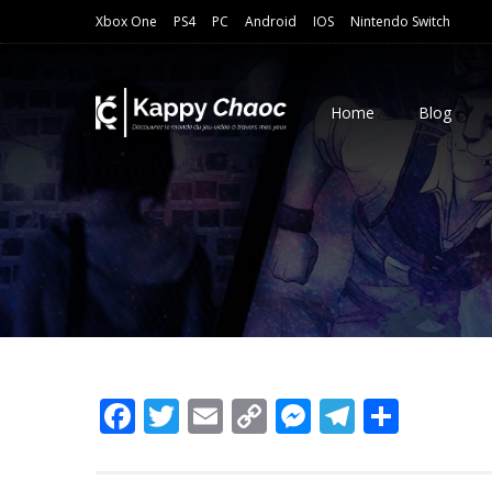
Xbox One
PS4
PC
Android
IOS
Nintendo Switch
Home
Blog
Facebook
Twitter
Email
Copy
Messenger
Telegra
Parta
Link