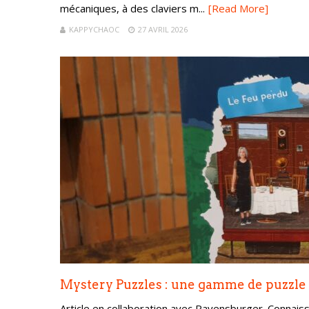
mécaniques, à des claviers m...
[Read More]
KAPPYCHAOC
27 AVRIL 2026
Mystery Puzzles : une gamme de puzzle
Article en collaboration avec Ravensburger. Conna