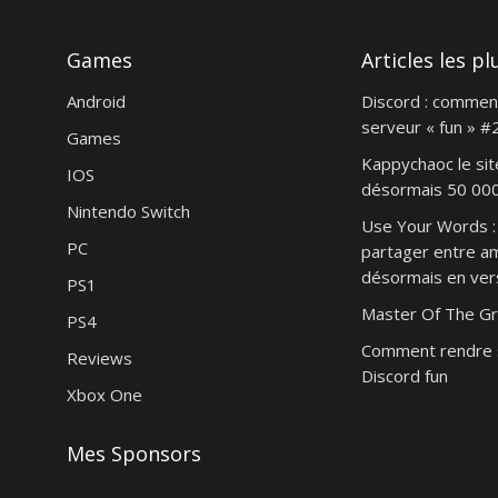
Games
Articles les pl
Android
Discord : commen
serveur « fun » #
Games
Kappychaoc le sit
IOS
désormais 50 000 
Nintendo Switch
Use Your Words : 
PC
partager entre am
désormais en vers
PS1
Master Of The Gr
PS4
Comment rendre 
Reviews
Discord fun
Xbox One
Mes Sponsors