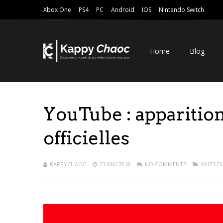
Xbox One
PS4
PC
Android
IOS
Nintendo Switch
Home
Blog
YouTube : apparition
officielles
KAPPYCHAOC
23 MAI 2018
NO COMMENTS
FAITS D