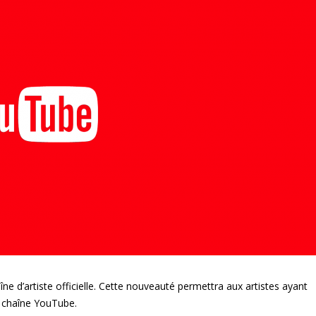
ne d’artiste officielle. Cette nouveauté permettra aux artistes ayant
e chaîne YouTube.