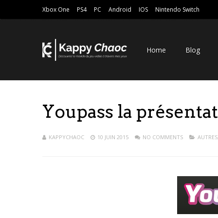
Xbox One
PS4
PC
Android
IOS
Nintendo Switch
Home
Blog
Youpass la présentat
KAPPYCHAOC
10 JUIN 2015
NO COMMENTS
AUTRES