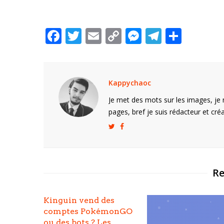
F
T
E
C
M
T
P
ac
w
m
o
e
el
ar
e
itt
ai
p
ss
e
ta
b
er
l
y
e
gr
g
Kappychaoc
o
Li
n
a
er
Je met des mots sur les images, je 
o
n
g
m
pages, bref je suis rédacteur et créa
k
k
er
Re
Kinguin vend des
comptes PokémonGO
ou des bots ? Les