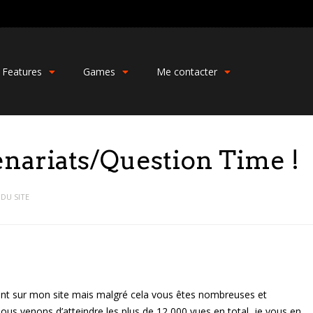
Features
Games
Me contacter
nariats/Question Time !
DU SITE
ssent sur mon site mais malgré cela vous êtes nombreuses et
us venons d’atteindre les plus de 12 000 vues en total, je vous en