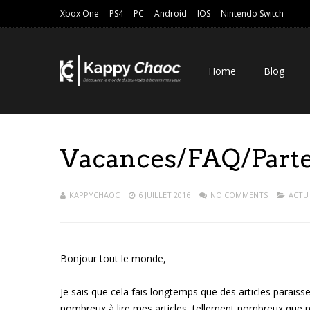
Xbox One
PS4
PC
Android
IOS
Nintendo Switch
Home
Blog
Vacances/FAQ/Parte
KAPPYCHAOC
6 JUILLET 2016
NO COMMENTS
ACTU 
Bonjour tout le monde,
Je sais que cela fais longtemps que des articles parai
nombreux à lire mes articles, tellement nombreux que no