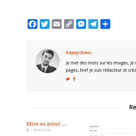
F
T
E
C
M
T
P
ac
w
m
o
e
el
ar
e
itt
ai
p
ss
e
ta
b
er
l
y
e
gr
g
Kappychaoc
o
Li
n
a
er
Je met des mots sur les images, je 
o
n
g
m
pages, bref je suis rédacteur et créa
k
k
er
Re
Mise au point …
1 MARS 2015