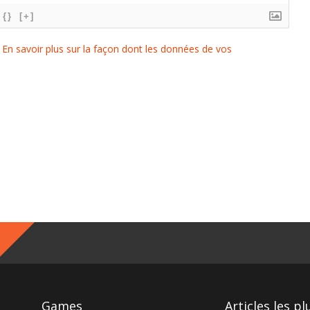
{}
[+]
.
En savoir plus sur la façon dont les données de vos
Games
Articles les pl