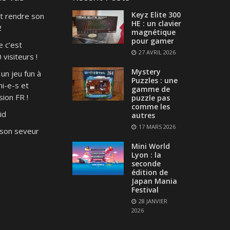
Keyz Elite 300
t rendre son
HE : un clavier
2
magnétique
pour gamer
e c’est
27 AVRIL 2026
visiteurs !
Mystery
un jeu fun à
Puzzles : une
i-e-s et
gamme de
ion FR !
puzzle pas
comme les
id
autres
17 MARS 2026
son seveur
Mini World
Lyon : la
seconde
édition de
Japan Mania
Festival
28 JANVIER
2026