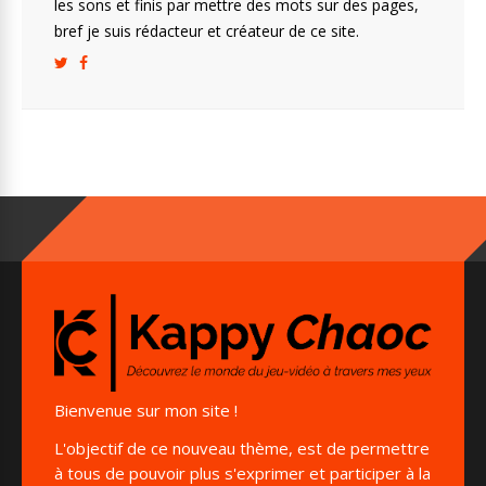
o
n
g
m
les sons et finis par mettre des mots sur des pages,
bref je suis rédacteur et créateur de ce site.
k
k
er
Bienvenue sur mon site !
L'objectif de ce nouveau thème, est de permettre
à tous de pouvoir plus s'exprimer et participer à la