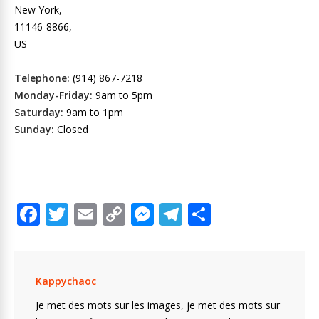
New York,
11146-8866,
US
Telephone:
(914) 867-7218
Monday-Friday:
9am to 5pm
Saturday:
9am to 1pm
Sunday:
Closed
F
T
E
C
M
T
P
ac
w
m
o
e
el
ar
e
itt
ai
p
ss
e
ta
b
er
l
y
e
gr
g
Kappychaoc
o
Li
n
a
er
Je met des mots sur les images, je met des mots sur