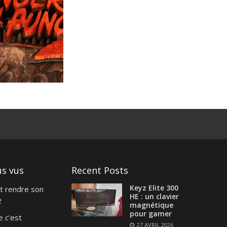
us vus
Recent Posts
Keyz Elite 300
t rendre son
HE : un clavier
2
magnétique
pour gamer
e c’est
27 AVRIL 2026