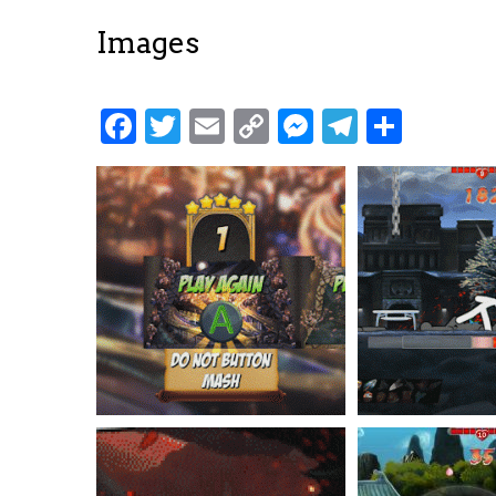
Images
Facebook
Twitter
Email
Copy
Messenger
Telegra
Parta
Link