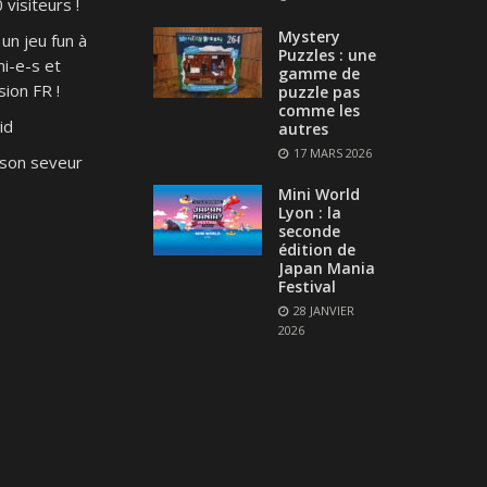
visiteurs !
Mystery
un jeu fun à
Puzzles : une
i-e-s et
gamme de
ion FR !
puzzle pas
comme les
id
autres
17 MARS 2026
son seveur
Mini World
Lyon : la
seconde
édition de
Japan Mania
Festival
28 JANVIER
2026