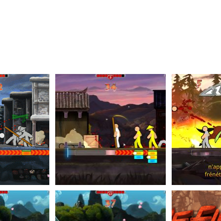
m
ger