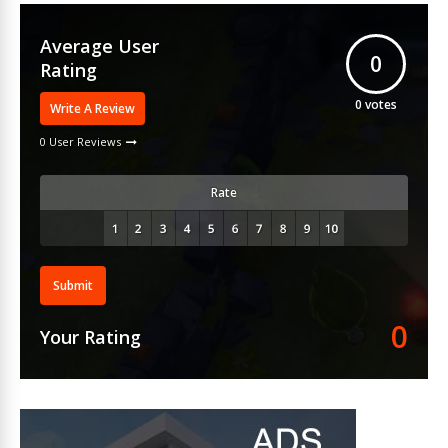
Average User
0
Rating
0
votes
Write A Review
0 User Reviews
Rate
Submit
0
Your Rating