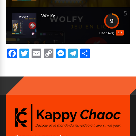
5
Wolfy
9
8.7
User Avg
Facebook
Twitter
Email
Copy
Messenger
Telegram
Partager
Link