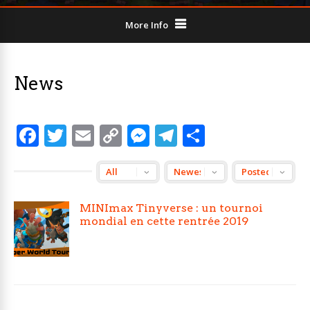
More Info
News
Facebook
Twitter
Email
Copy
Messenger
Telegram
Partager
Link
MINImax Tinyverse : un tournoi
mondial en cette rentrée 2019