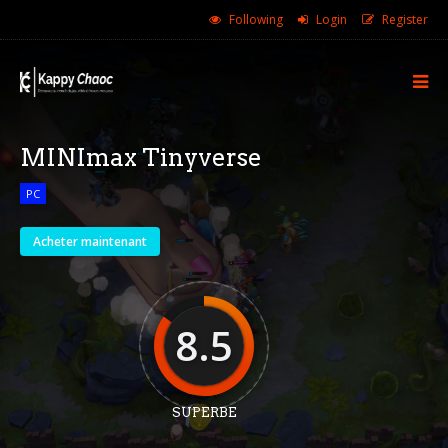
Following
Login
Register
MINImax Tinyverse
PC
Acheter maintenant
8.5
SUPERBE