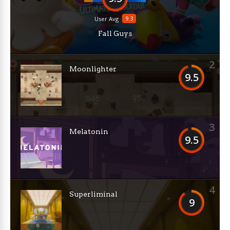
9.3
User Avg
Fall Guys
2
Moonlighter
9.5
3
Melatonin
9.5
4
Superliminal
9