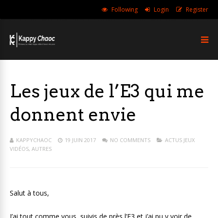
Following
Login
Register
Les jeux de l’E3 qui me
donnent envie
KAPPYCHAOC
19 JUIN 2017
NO COMMENTS
ACTUS JEUX
VIDÉOS
,
AUTRES
Salut à tous,
J’ai tout comme vous, suivis de près l’E3 et j’ai pu y voir de