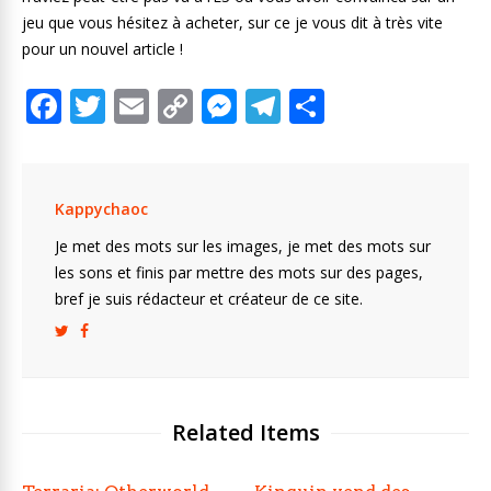
jeu que vous hésitez à acheter, sur ce je vous dit à très vite
pour un nouvel article !
F
T
E
C
M
T
P
ac
w
m
o
e
el
ar
e
itt
ai
p
ss
e
ta
b
er
l
y
e
gr
g
Kappychaoc
o
Li
n
a
er
Je met des mots sur les images, je met des mots sur
o
n
g
m
les sons et finis par mettre des mots sur des pages,
bref je suis rédacteur et créateur de ce site.
k
k
er
Related Items