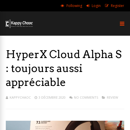
Following
Login
Register
HyperX Cloud Alpha S
: toujours aussi
appréciable
KAPPYCHAOC
3 DÉCEMBRE 2020
NO COMMENTS
REVIEW