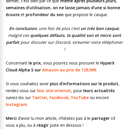
dernier, c’est bien par ce que
même après plusieurs jours
,
semaines d’utilisation
,
on ne lasse jamais d’une si bonne
écoute
et
profondeur du son
que propose le casque.
En conclusion
, une fois de plus c’est
un très bon casque
,
malgré ces
quelques défauts
,
la qualité son et micro sont
parfait
pour discuter sur Discord, streamer voire téléphoner
!
Concernant
le prix
, vous pourrez vous procurer le
HyperX
Cloud Alpha S sur
Amazon au prix de 129,99€
.
Si vous souhaitez avoir
plus d’informations sur le produit
,
rendez-vous sur
leur site internet
, pour
leurs actualités
suivez-les sur
Twitter
,
Facebook
,
YouTube
ou encore
Instagram
.
Merci
d’avoir lu mon article, n’hésitez pas à le
partager
s’il
vous a plu, ou à
réagir
juste en dessous !