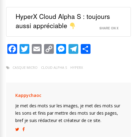
HyperX Cloud Alpha S : toujours
aussi appréciable
SHARE ON X
F
T
E
C
M
T
P
ac
w
m
o
e
el
ar
e
itt
ai
p
ss
e
ta
CASQUE MICRO
CLOUD ALPHA S
HYPERX
b
er
l
y
e
gr
g
o
Li
n
a
er
o
n
g
m
Kappychaoc
k
k
er
Je met des mots sur les images, je met des mots sur
les sons et finis par mettre des mots sur des pages,
bref je suis rédacteur et créateur de ce site.