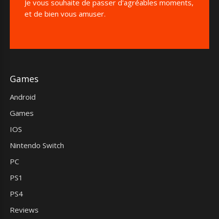
Je vous souhaite de passer d'agréables moments,
et de bien vous amuser.
Games
Android
Games
IOS
Nintendo Switch
PC
PS1
PS4
Reviews