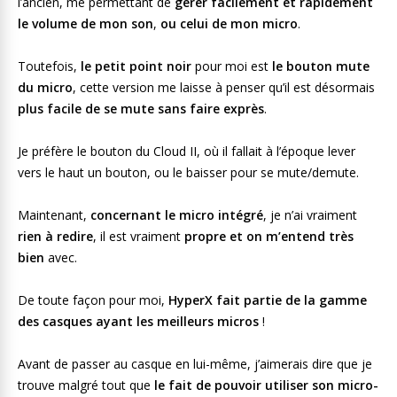
l’ancien, me permettant de
gérer
facilement et rapidement
le volume de mon son
,
ou celui de mon micro
.
Toutefois,
le petit point noir
pour moi est
le bouton mute
du micro
, cette version me laisse à penser qu’il est désormais
plus facile de se mute sans faire exprès
.
Je préfère le bouton du Cloud II, où il fallait à l’époque lever
vers le haut un bouton, ou le baisser pour se mute/demute.
Maintenant,
concernant le micro intégré
, je n’ai vraiment
rien à redire
, il est vraiment
propre et on m’entend très
bien
avec.
De toute façon pour moi,
HyperX fait partie de la gamme
des casques ayant les meilleurs micros
!
Avant de passer au casque en lui-même, j’aimerais dire que je
trouve malgré tout que
le fait de pouvoir utiliser son micro-