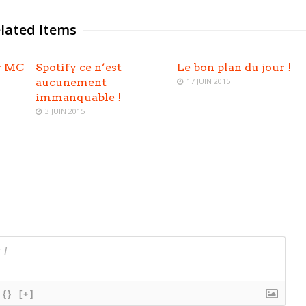
lated Items
r MC
Spotify ce n’est
Le bon plan du jour !
aucunement
17 JUIN 2015
immanquable !
3 JUIN 2015
{}
[+]