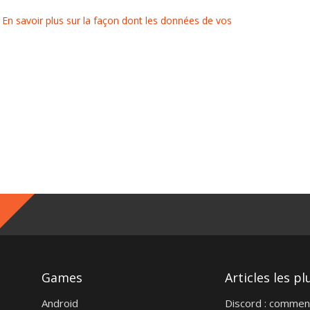
.
En savoir plus sur la façon dont les données de vos
Games
Articles les pl
Android
Discord : commen