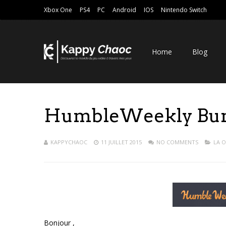
Xbox One
PS4
PC
Android
IOS
Nintendo Switch
Home
Blog
HumbleWeekly Bundl
KAPPYCHAOC
11 JUILLET 2015
NO COMMENTS
LA 
Bonjour ,