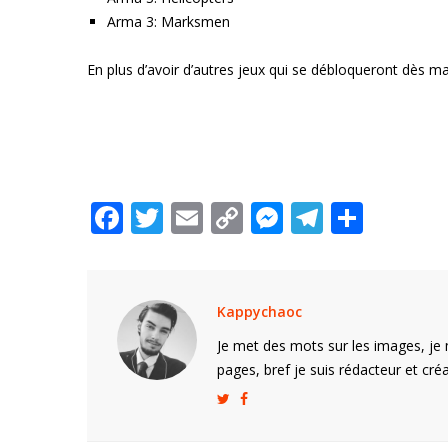
Arma 3: Marksmen
En plus d’avoir d’autres jeux qui se débloqueront dès m
F
T
E
C
M
T
P
ac
w
m
o
e
el
ar
e
itt
ai
p
ss
e
ta
b
er
l
y
e
gr
g
Kappychaoc
o
Li
n
a
er
Je met des mots sur les images, je 
o
n
g
m
pages, bref je suis rédacteur et créa
k
k
er