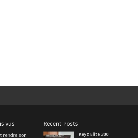
us vus
Recent Posts
Keyz Elite 300
t rendre son