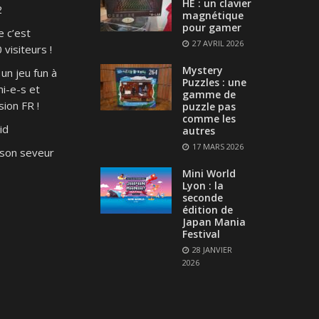
HE : un clavier
2
magnétique
pour gamer
e c’est
27 AVRIL 2026
visiteurs !
Mystery
un jeu fun à
Puzzles : une
i-e-s et
gamme de
ion FR !
puzzle pas
comme les
id
autres
17 MARS 2026
son seveur
Mini World
Lyon : la
seconde
édition de
Japan Mania
Festival
28 JANVIER
2026