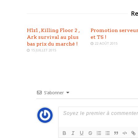
Re
H1z1 , Killing Floor 2 ,
Promotion serveu
Ark survival au plus
et TS !
bas prix du marché !
22 AOÛT 2015
15 JUILLET 2015
S’abonner