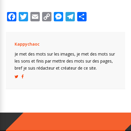
F
T
E
C
M
T
P
ac
w
m
o
e
el
ar
e
itt
ai
p
ss
e
ta
b
er
l
y
e
gr
g
Kappychaoc
o
Li
n
a
er
Je met des mots sur les images, je met des mots sur
o
n
g
m
les sons et finis par mettre des mots sur des pages,
bref je suis rédacteur et créateur de ce site.
k
k
er