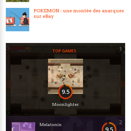
POKEMON : une montée des anarques
sur eBay
1
TOP GAMES
9.5
Moonlighter
2
Melatonin
9.5