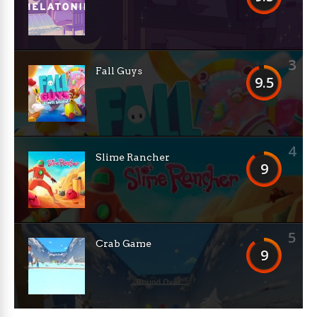
3
Fall Guys
9.5
4
Slime Rancher
9
5
Crab Game
9