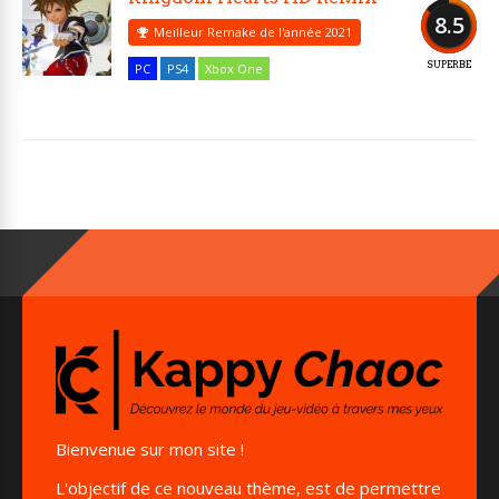
8.5
Meilleur Remake de l'année 2021
SUPERBE
PC
PS4
Xbox One
Bienvenue sur mon site !
L'objectif de ce nouveau thème, est de permettre