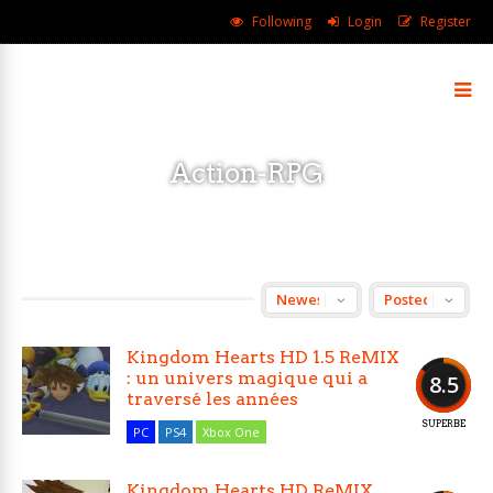
Following
Login
Register
Action-RPG
Kingdom Hearts HD 1.5 ReMIX
: un univers magique qui a
8.5
traversé les années
SUPERBE
PC
PS4
Xbox One
Kingdom Hearts HD ReMIX