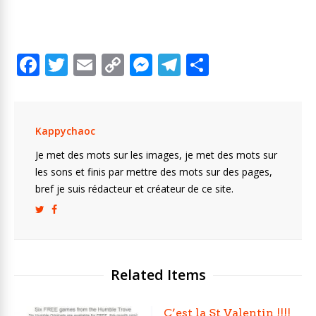
F
T
E
C
M
T
P
ac
w
m
o
e
el
ar
e
itt
ai
p
ss
e
ta
b
er
l
y
e
gr
g
Kappychaoc
o
Li
n
a
er
Je met des mots sur les images, je met des mots sur
o
n
g
m
les sons et finis par mettre des mots sur des pages,
bref je suis rédacteur et créateur de ce site.
k
k
er
Related Items
C’est la St Valentin !!!!