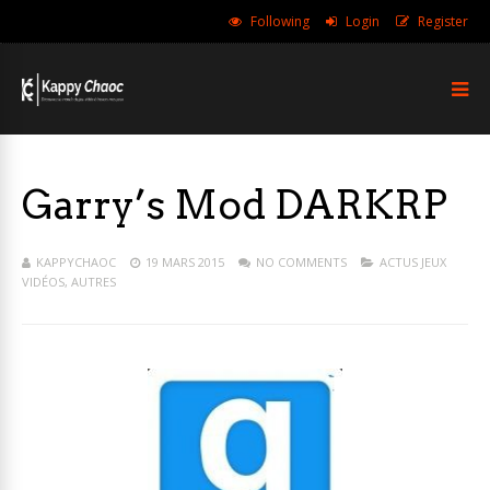
Following
Login
Register
Garry’s Mod DARKRP
KAPPYCHAOC
19 MARS 2015
NO COMMENTS
ACTUS JEUX
VIDÉOS
,
AUTRES