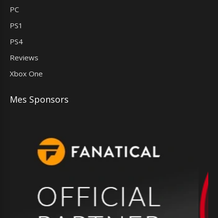
PC
PS1
PS4
Reviews
Xbox One
Mes Sponsors