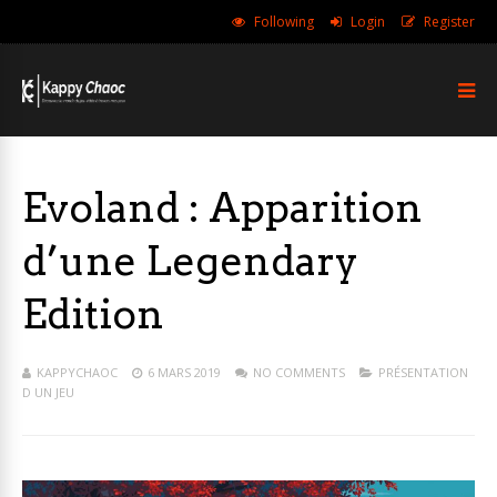
Following
Login
Register
Evoland : Apparition
d’une Legendary
Edition
KAPPYCHAOC
6 MARS 2019
NO COMMENTS
PRÉSENTATION
D UN JEU