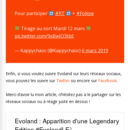
Pour participer
#RT
+
#Follow
Tirage au sort Mardi 12 mars
pic.twitter.com/9xBwJO3tbE
— Kappychaoc (@Kappychaoc)
6 mars 2019
Enfin, si vous voulez suivre Evoland sur leurs réseaux sociaux,
vous pouvez les suivre sur
Twitter
ou encore sur
Facebook
.
Merci d’avoir lu mon article, n’hésitez pas à le partager sur les
réseaux sociaux ou à réagir juste en dessus !
Evoland : Apparition d'une Legendary
Edition #EvolandLE⤵