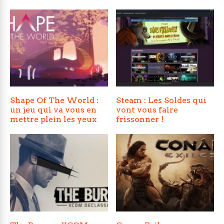
Shape Of The World :
Steam : Les Soldes qui
un jeu qui va vous en
vont vous faire
mettre plein les yeux
frissonner !