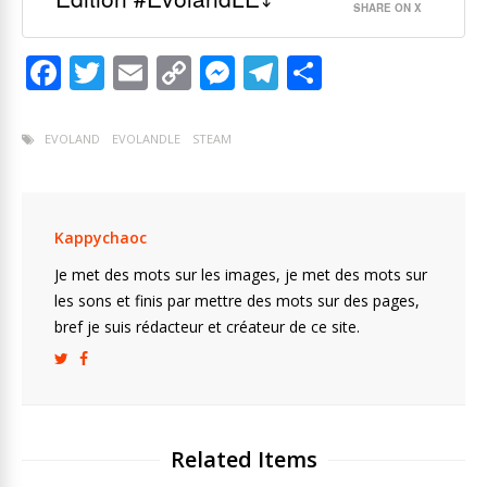
SHARE ON X
F
T
E
C
M
T
P
ac
w
m
o
e
el
ar
e
itt
ai
p
ss
e
ta
EVOLAND
EVOLANDLE
STEAM
b
er
l
y
e
gr
g
o
Li
n
a
er
o
n
g
m
Kappychaoc
k
k
er
Je met des mots sur les images, je met des mots sur
les sons et finis par mettre des mots sur des pages,
bref je suis rédacteur et créateur de ce site.
Related Items