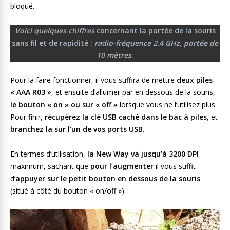
bloqué.
Voici quelques chiffres
concernant la portée de la souris
sans fil et de rapidité :
radio-fréquence 2.4 GHz, portée de
10 mètres
.
Pour la faire fonctionner, il vous suffira de mettre
deux piles
« AAA R03 »
, et ensuite d’allumer par en dessous de la souris,
le bouton « on » ou sur « off »
lorsque vous ne l’utilisez plus.
Pour finir,
récupérez la clé USB caché dans le bac à piles
, et
branchez la sur l’un de vos ports USB
.
En termes d’utilisation,
la New Way va jusqu’à 3200 DPI
maximum, sachant que
pour l’augmenter
il vous suffit
d’
appuyer sur le petit bouton en dessous de la souris
(situé à côté du bouton « on/off »).