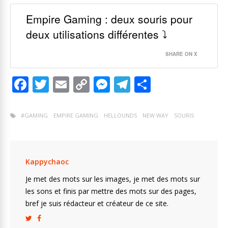
Empire Gaming : deux souris pour
deux utilisations différentes ⤵
SHARE ON X
F
T
E
C
M
T
P
ac
w
m
o
e
el
ar
e
itt
ai
p
ss
e
ta
#GAMING
EMPIRE GAMING
HELLOUNDS
NEW WAY
SOURIS
b
er
l
y
e
gr
g
o
Li
n
a
er
o
n
g
m
Kappychaoc
k
k
er
Je met des mots sur les images, je met des mots sur
les sons et finis par mettre des mots sur des pages,
bref je suis rédacteur et créateur de ce site.