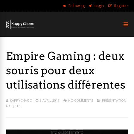
Following
Login
Register
Empire Gaming : deux
souris pour deux
utilisations différentes
KAPPYCHAOC
9 AVRIL 2019
NO COMMENTS
PRÉSENTATION
D'OBJETS