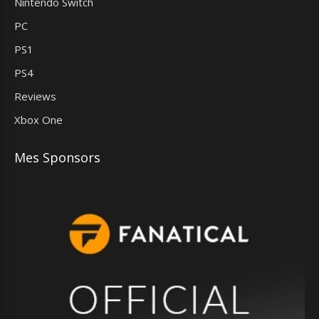
Nintendo Switch
PC
PS1
PS4
Reviews
Xbox One
Mes Sponsors