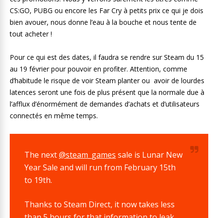
CS:GO, PUBG ou encore les Far Cry à petits prix ce qui je dois
bien avouer, nous donne l’eau à la bouche et nous tente de
tout acheter !
Pour ce qui est des dates, il faudra se rendre sur Steam du 15
au 19 février pour pouvoir en profiter. Attention, comme
d’habitude le risque de voir Steam planter ou avoir de lourdes
latences seront une fois de plus présent que la normale due à
l’afflux d’énormément de demandes d’achats et d’utilisateurs
connectés en même temps.
The next
@steam_games
sale is Lunar New
Year Sale and will run from February 15th
to 19th.
Thanks to Steam Direct, it now takes less
than 5 hours for that information to leak.