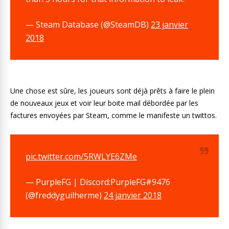
— Steam Database (@SteamDB)
23 janvier
2018
Une chose est sûre, les joueurs sont déjà prêts à faire le plein
de nouveaux jeux et voir leur boite mail débordée par les
factures envoyées par Steam, comme le manifeste un twittos.
pic.twitter.com/5RWLYE6ZMe
— PurpleFG | Discord:PurpleFG#9476
(@freddyguilherme)
24 janvier 2018