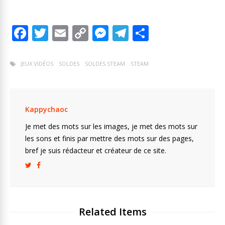
F
T
E
C
M
T
P
ac
w
m
o
e
el
ar
e
itt
ai
p
ss
e
ta
JEUX VIDÉOS
SOLDES
SOLDES STEAM
STEAM
b
er
l
y
e
gr
g
o
Li
n
a
er
o
n
g
m
Kappychaoc
k
k
er
Je met des mots sur les images, je met des mots sur
les sons et finis par mettre des mots sur des pages,
bref je suis rédacteur et créateur de ce site.
Related Items