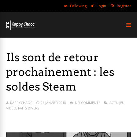
Following
Login
Register
Ils sont de retour
prochainement : les
soldes Steam
KAPPYCHAOC
26 JANVIER 2018
NO COMMENTS
ACTU JEU
VIDÉO
,
FAITS DIVERS