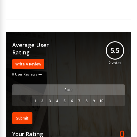
Average User
5.5
Rating
2
votes
Write A Review
0 User Reviews
Rate
Submit
0
Your Rating