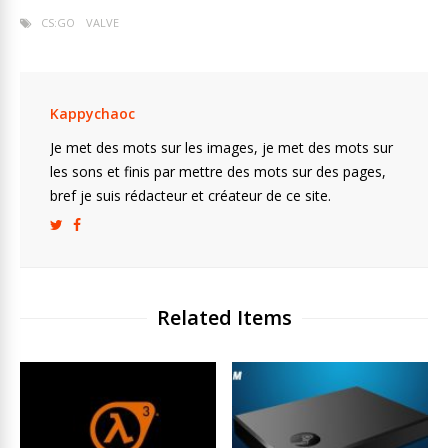
e
itt
ai
p
ss
e
ta
CS:GO
VALVE
b
er
l
y
e
gr
g
o
Li
n
a
er
o
n
g
m
Kappychaoc
k
k
er
Je met des mots sur les images, je met des mots sur
les sons et finis par mettre des mots sur des pages,
bref je suis rédacteur et créateur de ce site.
Related Items