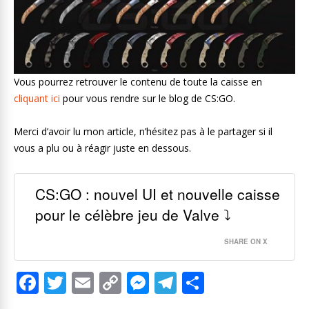
Vous pourrez retrouver le contenu de toute la caisse en
cliquant ici
pour vous rendre sur le blog de CS:GO.
Merci d’avoir lu mon article, n’hésitez pas à le partager si il
vous a plu ou à réagir juste en dessous.
CS:GO : nouvel UI et nouvelle caisse
pour le célèbre jeu de Valve ⤵
SHARE ON X
F
T
E
C
M
T
P
ac
w
m
o
e
el
ar