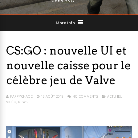
USER AVG
More Info
CS:GO : nouvelle UI et
nouvelle caisse pour le
célèbre jeu de Valve
KAPPYCHAOC
13 AOÛT 2018
NO COMMENTS
ACTU JEU
VIDÉO
,
NEWS