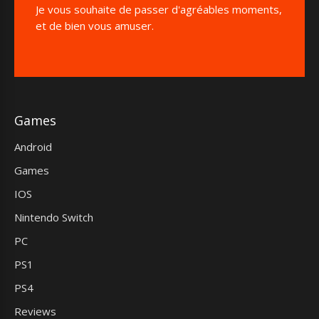
Je vous souhaite de passer d'agréables moments,
et de bien vous amuser.
Games
Android
Games
IOS
Nintendo Switch
PC
PS1
PS4
Reviews