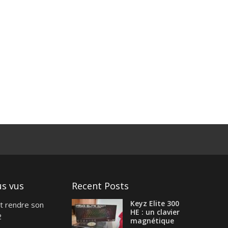
us vus
Recent Posts
Keyz Elite 300
t rendre son
HE : un clavier
2
magnétique