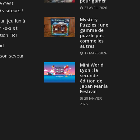
pour gamer
e c’est
27 AVRIL 2026
visiteurs !
Mystery
un jeu fun à
Puzzles : une
i-e-s et
gamme de
ion FR !
puzzle pas
comme les
id
autres
17 MARS 2026
son seveur
Mini World
Lyon : la
seconde
édition de
Japan Mania
Festival
28 JANVIER
2026