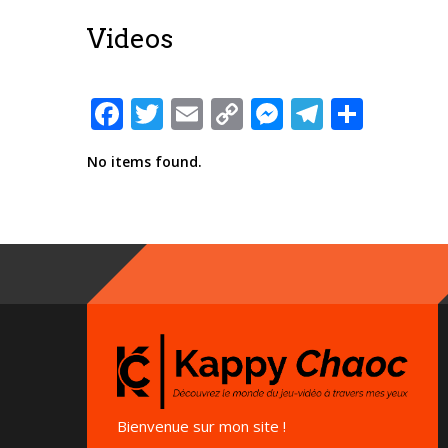
Videos
Facebook
Twitter
Email
Copy
Messenger
Telegra
Parta
Link
No items found.
Bienvenue sur mon site !