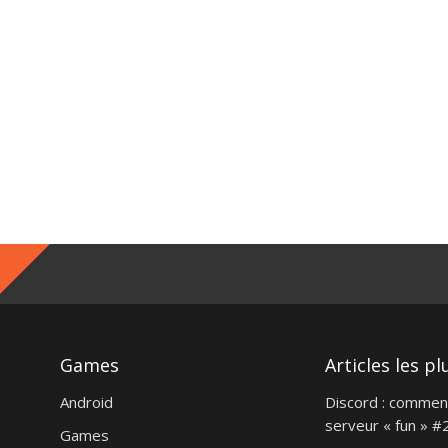
m
ger
Games
Articles les pl
Android
Discord : commen
serveur « fun » #
Games