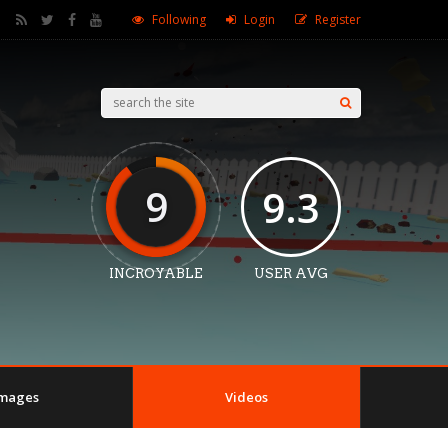
Following
Login
Register
9
9.3
INCROYABLE
USER AVG
Images
Videos