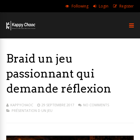
Following
Login
Register
Braid un jeu
passionnant qui
demande réflexion
KAPPYCHAOC
29 SEPTEMBRE 2017
NO COMMENTS
PRÉSENTATION D UN JEU