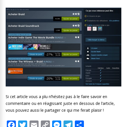
Si cet article vous a plu n’hésitez pas à le faire savoir en
commentaire ou en réagissant juste en dessous de l’article,
vous pouvez aussi le partager ce qui me ferait plaisir !
F
T
E
C
M
T
P