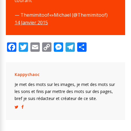
courant
— Themimitoof«»Michael (@Themimitoof)
14 Janvier 2015
F
T
E
C
M
T
P
ac
w
m
o
e
el
ar
e
itt
ai
p
ss
e
ta
b
er
l
y
e
gr
g
Kappychaoc
o
Li
n
a
er
Je met des mots sur les images, je met des mots sur
o
n
g
m
les sons et finis par mettre des mots sur des pages,
bref je suis rédacteur et créateur de ce site.
k
k
er