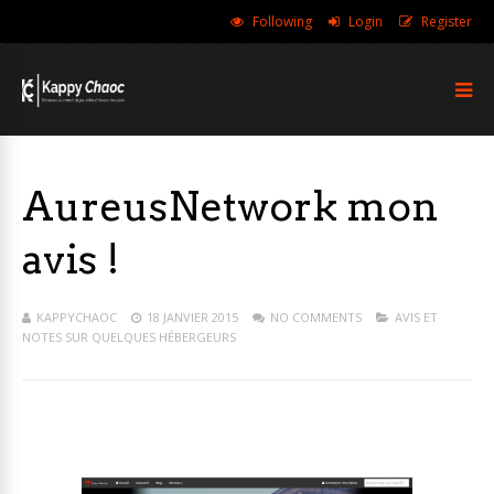
Following
Login
Register
AureusNetwork mon
avis !
KAPPYCHAOC
18 JANVIER 2015
NO COMMENTS
AVIS ET
NOTES SUR QUELQUES HÉBERGEURS