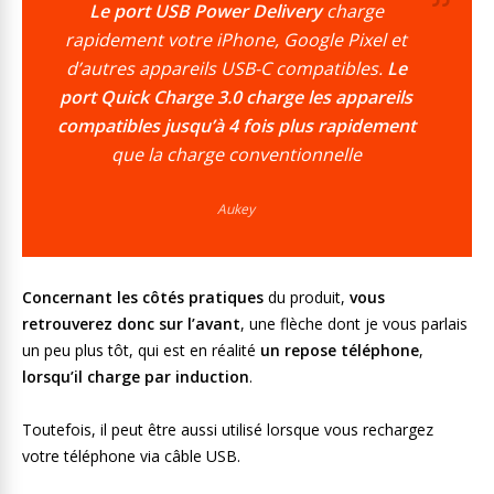
Le port USB Power Delivery
charge
rapidement votre iPhone, Google Pixel et
d’autres appareils USB-C compatibles.
Le
port Quick Charge 3.0 charge les appareils
compatibles jusqu’à 4 fois plus rapidement
que la charge conventionnelle
Aukey
Concernant les côtés pratiques
du produit,
vous
retrouverez donc sur l’avant
, une flèche dont je vous parlais
un peu plus tôt, qui est en réalité
un repose téléphone
,
lorsqu’il charge par induction
.
Toutefois, il peut être aussi utilisé lorsque vous rechargez
votre téléphone via câble USB.