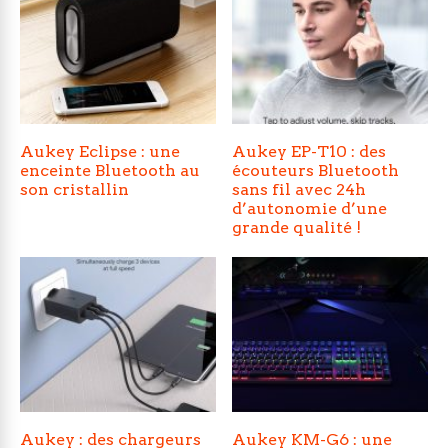
Aukey Eclipse : une
Aukey EP-T10 : des
enceinte Bluetooth au
écouteurs Bluetooth
son cristallin
sans fil avec 24h
d’autonomie d’une
grande qualité !
Aukey : des chargeurs
Aukey KM-G6 : une