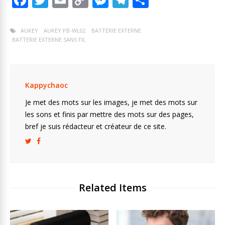
ac
w
m
o
e
el
ar
e
itt
ai
p
ss
e
ta
AUKEY
AUKEY PB-WL02
BATTERIE EXTERNE
BATTERIE EXTERNE SANS FIL
b
er
l
y
e
gr
g
o
Li
n
a
er
o
n
g
m
Kappychaoc
k
k
er
Je met des mots sur les images, je met des mots sur
les sons et finis par mettre des mots sur des pages,
bref je suis rédacteur et créateur de ce site.
Related Items