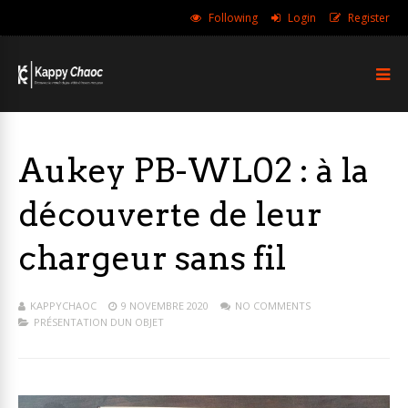
Following
Login
Register
Aukey PB-WL02 : à la
découverte de leur
chargeur sans fil
KAPPYCHAOC
9 NOVEMBRE 2020
NO COMMENTS
PRÉSENTATION DUN OBJET