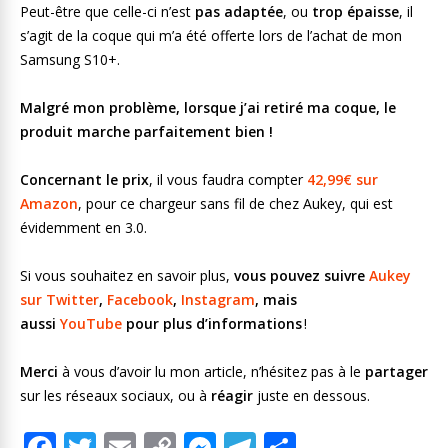
Peut-être que celle-ci n’est
pas adaptée
, ou
trop épaisse
, il
s’agit de la coque qui m’a été offerte lors de l’achat de mon
Samsung S10+.
Malgré mon problème, lorsque j’ai retiré ma coque, le
produit marche parfaitement bien !
Concernant le prix
, il vous faudra compter
42,99€ sur
Amazon
, pour ce chargeur sans fil de chez Aukey, qui est
évidemment en 3.0.
Si vous souhaitez en savoir plus,
vous pouvez suivre
Aukey
sur Twitter
,
Facebook
,
Instagram
, mais
aussi
YouTube
pour plus d’informations
!
Merci
à vous d’avoir lu mon article, n’hésitez pas à le
partager
sur les réseaux sociaux, ou à
réagir
juste en dessous.
F
T
E
C
M
T
P