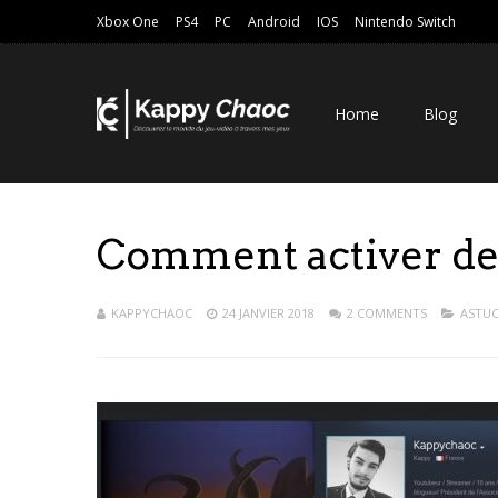
Xbox One
PS4
PC
Android
IOS
Nintendo Switch
Home
Blog
Comment activer de
KAPPYCHAOC
24 JANVIER 2018
2 COMMENTS
ASTU