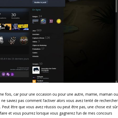
une fois, car pour une occasion ou pour une autre, mamie, maman ou
s ne saviez pas comment l’activer alors vous avez tenté de rechercher
 Peut être que vous avez réussis ou peut être pas, une chose est sûr
 faire et vous pourrez lorsque vous gagnerez l’un de mes concours