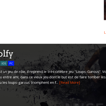
L
lfy
IOS
PC
t un jeu de rôle, il reprend le très célèbre jeu "Loups-Garous". 
ou entre ami, dans ce vieux jeu dont le but est de faire tomber les
ou les loups-garous triomphent en f...
[Read More]
Y