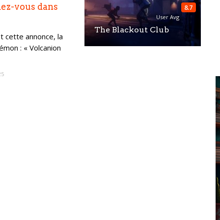
dez-vous dans
8.7
User Avg
The Blackout Club
 cette annonce, la
kémon : « Volcanion
25