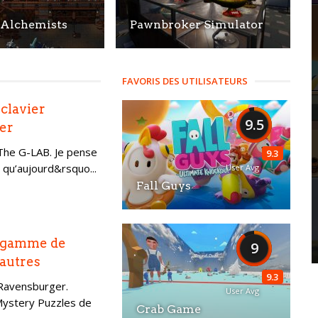
 Alchemists
Pawnbroker Simulator
FAVORIS DES UTILISATEURS
 clavier
9.5
er
 The G-LAB. Je pense
9.3
qu’aujourd&rsquo...
User Avg
Fall Guys
e gamme de
9
autres
9.3
 Ravensburger.
User Avg
ystery Puzzles de
Crab Game