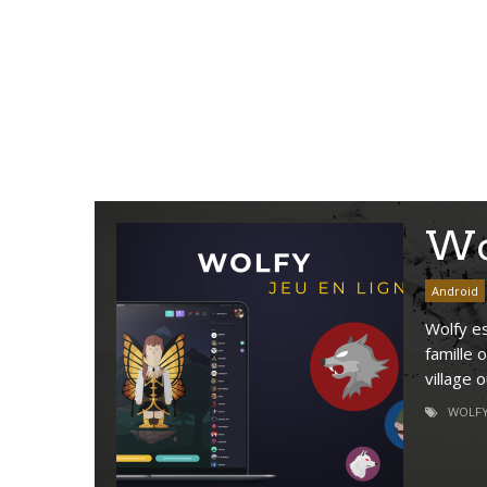
Wo
Android
Wolfy es
famille 
village 
WOLF