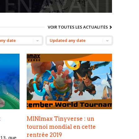
 EN AVANT
VOIR TOUTES LES ACTUALITÉS
t
MINImax Tinyverse : un
tournoi mondial en cette
rentrée 2019
013, que