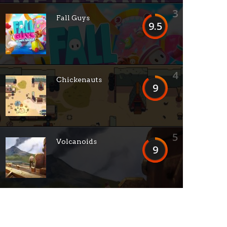
3
Fall Guys
9.5
4
Chickenauts
9
5
Volcanoids
9