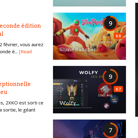
9
seconde édition
al
8.8
User Avg
22 février, vous aurez
Slime Rancher
onde é...
[Read
9
eptionnelle
8.7
jeu
User Avg
s, 2XKO est sorti ce
Wolfy
a sortie, le géant
7