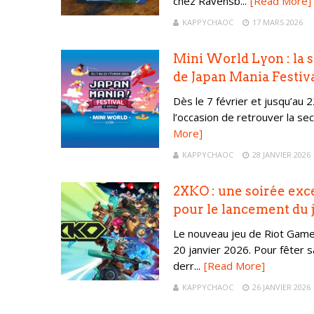
chez Ravensb...
[Read More]
KAPPYCHAOC
17 MARS 2026
Mini World Lyon : la 
de Japan Mania Festiv
Dès le 7 février et jusqu’au 
l’occasion de retrouver la sec
More]
KAPPYCHAOC
28 JANVIER 2026
2XKO : une soirée exc
pour le lancement du 
Le nouveau jeu de Riot Game
20 janvier 2026. Pour fêter s
derr...
[Read More]
KAPPYCHAOC
26 JANVIER 2026