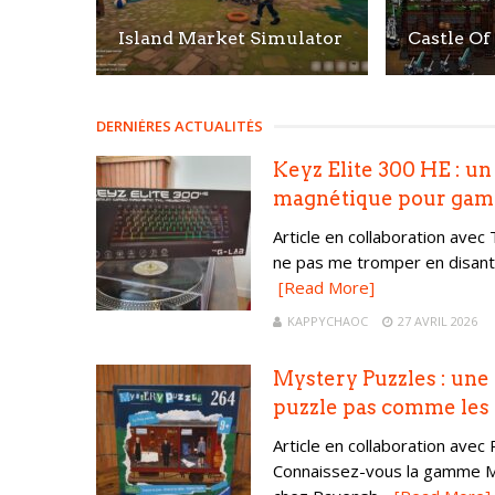
Island Market Simulator
Castle Of
DERNIÈRES ACTUALITÉS
Keyz Elite 300 HE : un
magnétique pour gam
Article en collaboration avec
ne pas me tromper en disant 
[Read More]
KAPPYCHAOC
27 AVRIL 2026
Mystery Puzzles : un
puzzle pas comme les 
Article en collaboration avec
Connaissez-vous la gamme M