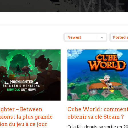
MISE
ghter – Between
Cube World : commen
ions : la plus grande
obtenir sa clé Steam ?
on du jeu à ce jour
Cela fait depuis sa sortie en 2