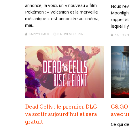
annonce, la voici, un « nouveau » film
Nous rev
Pokémon : « Volcanion et la merveille
Moonligh
mécanique » est annoncée au cinéma,
rappel ét
mai...
lequel il 
KAPPYCHAOC
8 NOVEMBRE 2025
KAPPYC
Dead Cells : le premier DLC
CS:GO 
va sortir aujourd’hui et sera
avec u
gratuit
Ce qui de