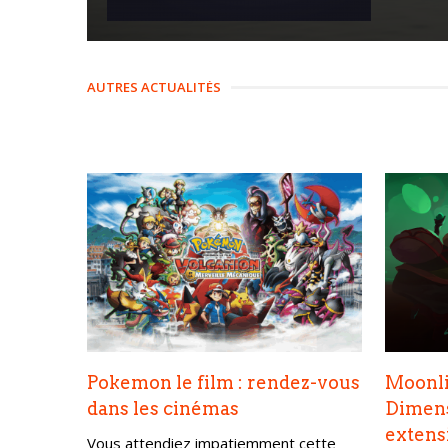
AUTRES ACTUALITÉS
Pokemon le film : rendez-vous
Moonli
dans les cinémas
Dimens
extensi
Vous attendiez impatiemment cette