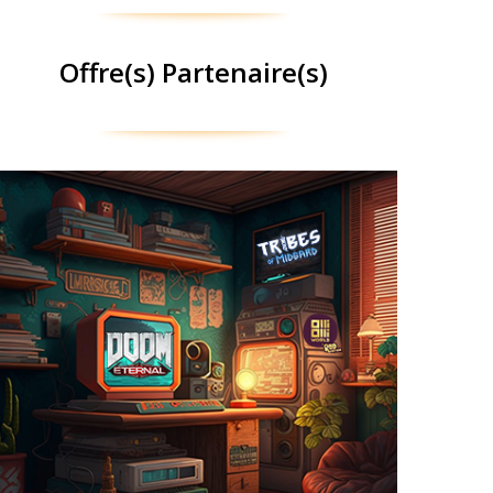
Offre(s) Partenaire(s)
Humble Choice
à la
#HumbleChoice
propose
@humble
Désormais
. Le principe ? Choisissez
#HumbleMonthly
place du
votre offre, sélectionnez le ou les jeux que vous
souhaitez garder définitivement !
, ou via le
en cliquant ici
Profitez de cette offre
bouton ci-dessous. #Publicité #Partner