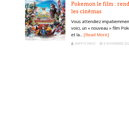
Pokemon le film : ren
les cinémas
Vous attendiez impatiemment
voici, un « nouveau » film Po
et la...
[Read More]
KAPPYCHAOC
8 NOVEMBRE 20