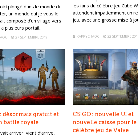
les fans du célèbre jeu Cube W
oici plongé dans le monde de
attendent impatiemment un re
ter, un monde qui je vous le
jeu, avec une grosse mise à jo
ait composé d’un village vers
...
y a plusieurs portail...
KAPPYCHAOC
22 SEPTEMBRE 201
HAOC
27 SEPTEMBRE 2019
: désormais gratuit et
CS:GO : nouvelle UI et
n battle royale
nouvelle caisse pour le
célèbre jeu de Valve
vait arriver, vient d’arrive,