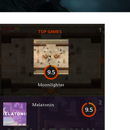
1
TOP GAMES
9.5
Moonlighter
2
Melatonin
9.5