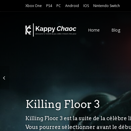
Xbox One
PS4
PC
Android
IOS
Nintendo Switch
Home
Blog
Killing Floor 3
Mr Toilet
Blood Reaver
Killing Floor 3 est la suite de la célèbr
Mr Toilet est un jeu indépendant qui est 
Blood Reaver est un FPS dans lequel vous
Vous pourrez sélectionner avant le début 
entreprise qui propose un service, celui d
aurez à chaque bout de map accès à une 