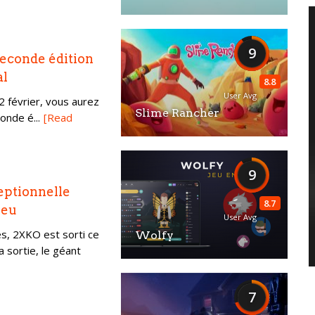
9
seconde édition
al
8.8
User Avg
22 février, vous aurez
Slime Rancher
onde é...
[Read
9
eptionnelle
8.7
jeu
User Avg
s, 2XKO est sorti ce
Wolfy
a sortie, le géant
7