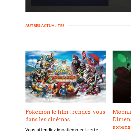
AUTRES ACTUALITÉS
Pokemon le film : rendez-vous
Moonli
dans les cinémas
Dimens
extensi
Vous attendiez impatiemment cette