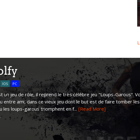
L
lfy
IOS
PC
t un jeu de rôle, il reprend le très célèbre jeu "Loups-Garous". 
ou entre ami, dans ce vieux jeu dont le but est de faire tomber les
ou les loups-garous triomphent en f...
[Read More]
Y