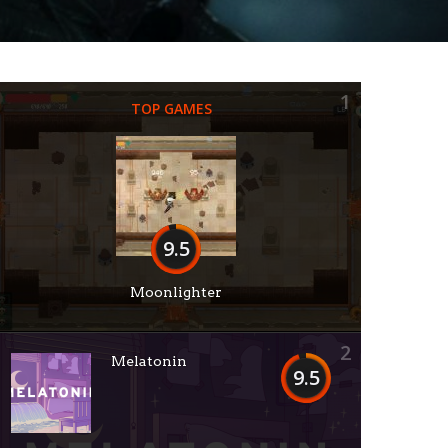
1
TOP GAMES
9.5
Moonlighter
2
Melatonin
9.5