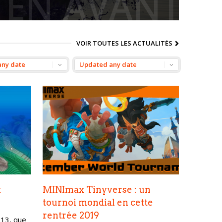
 EN AVANT
VOIR TOUTES LES ACTUALITÉS
t
MINImax Tinyverse : un
tournoi mondial en cette
rentrée 2019
013, que