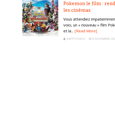
Pokemon le film : ren
les cinémas
Vous attendiez impatiemment
voici, un « nouveau » film Po
et la...
[Read More]
KAPPYCHAOC
8 NOVEMBRE 20