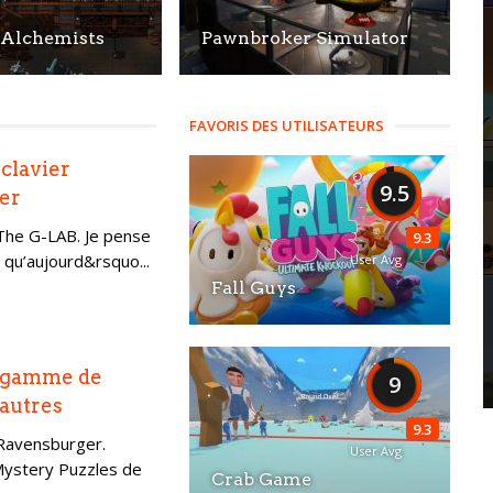
 Alchemists
Pawnbroker Simulator
FAVORIS DES UTILISATEURS
 clavier
9.5
er
 The G-LAB. Je pense
9.3
qu’aujourd&rsquo...
User Avg
Fall Guys
e gamme de
9
autres
9.3
 Ravensburger.
User Avg
ystery Puzzles de
Crab Game