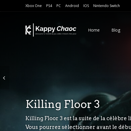
Xbox One
PS4
PC
Android
IOS
Nintendo Switch
Home
Blog
Killing Floor 3
Mr Toilet
Blood Reaver
Killing Floor 3 est la suite de la célèbr
Mr Toilet est un jeu indépendant qui est 
Blood Reaver est un FPS dans lequel vous
Vous pourrez sélectionner avant le début 
entreprise qui propose un service, celui d
aurez à chaque bout de map accès à une 