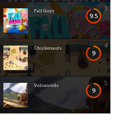
3
Fall Guys
9.5
4
Chickenauts
9
5
Volcanoids
9