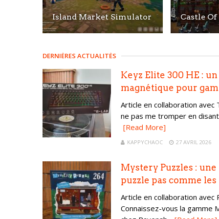
Island Market Simulator
Castle Of
DERNIÈRES ACTUALITÉS
Keyz Elite 300 HE : un
magnétique pour gam
Article en collaboration avec
ne pas me tromper en disant 
[Read More]
KAPPYCHAOC
27 AVRIL 2026
Mystery Puzzles : un
puzzle pas comme les 
Article en collaboration avec
Connaissez-vous la gamme M