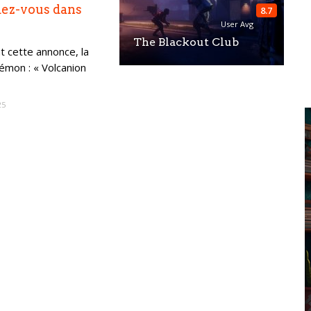
dez-vous dans
8.7
User Avg
The Blackout Club
 cette annonce, la
kémon : « Volcanion
25