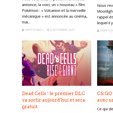
annonce, la voici, un « nouveau » film
Nous rev
Pokémon : « Volcanion et la merveille
Moonligh
mécanique » est annoncée au cinéma,
rappel ét
mai...
lequel il 
KAPPYCHAOC
8 NOVEMBRE 2025
KAPPYC
Dead Cells : le premier DLC
CS:GO 
va sortir aujourd’hui et sera
avec u
gratuit
Ce qui de