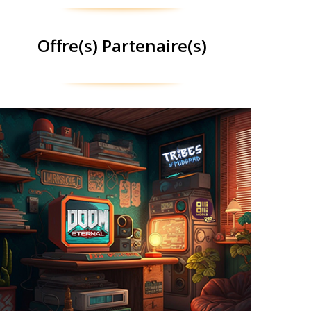
Offre(s) Partenaire(s)
Humble Choice
à la
#HumbleChoice
propose
@humble
Désormais
. Le principe ? Choisissez
#HumbleMonthly
place du
votre offre, sélectionnez le ou les jeux que vous
souhaitez garder définitivement !
, ou via le
en cliquant ici
Profitez de cette offre
bouton ci-dessous. #Publicité #Partner