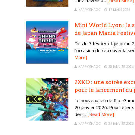
chez Ravensb...
[Read More]
KAPPYCHAOC
17 MARS 2026
Mini World Lyon : la 
de Japan Mania Festiv
Dès le 7 février et jusqu’au 
l’occasion de retrouver la sec
More]
KAPPYCHAOC
28 JANVIER 2026
2XKO : une soirée exc
pour le lancement du 
Le nouveau jeu de Riot Game
20 janvier 2026. Pour fêter s
derr...
[Read More]
KAPPYCHAOC
26 JANVIER 2026