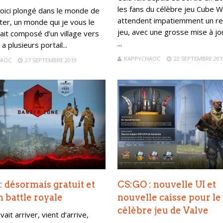
les fans du célèbre jeu Cube W
oici plongé dans le monde de
attendent impatiemment un re
ter, un monde qui je vous le
jeu, avec une grosse mise à jo
ait composé d’un village vers
...
y a plusieurs portail...
KAPPYCHAOC
22 SEPTEMBRE 201
HAOC
27 SEPTEMBRE 2019
: désormais gratuit et
CS:GO : nouvelle UI et
n battle royale
nouvelle caisse pour le
célèbre jeu de Valve
vait arriver, vient d’arrive,