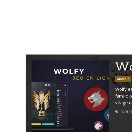
Wo
Android
Wolfy es
famille 
village 
WOLF