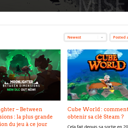
MISE
ghter – Between
Cube World : commen
ions : la plus grande
obtenir sa clé Steam ?
on du jeu à ce jour
Cela fait depuis sa sortie en 2